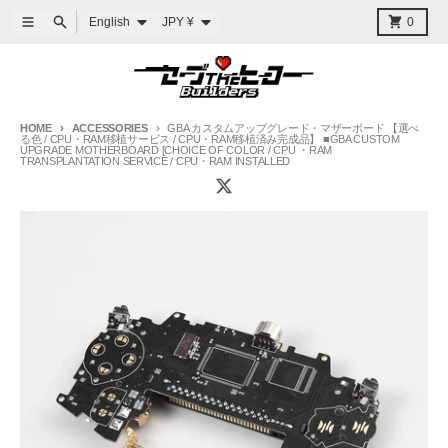
Skip to content
Language
Country/region
Menu
Search
Cart
English
JPY ¥
0
HOME
ACCESSORIES
GBA カスタムアップグレード・マザーボード 【選べ
る色 / CPU・RAM移植サービス / CPU・RAM移植済み完成品】 ■GBA CUSTOM
UPGRADE MOTHERBOARD [CHOICE OF COLOR / CPU ・RAM
TRANSPLANTATION SERVICE / CPU・RAM INSTALLED
Skip to product information