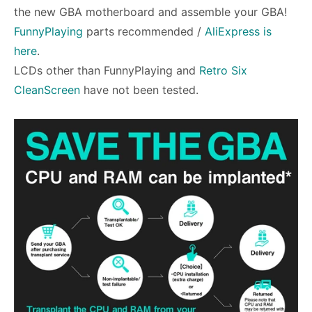
the new GBA motherboard and assemble your GBA!
FunnyPlaying
parts recommended /
AliExpress is
here
.
LCDs other than FunnyPlaying and
Retro Six
CleanScreen
have not been tested.