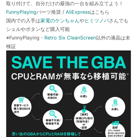
取り付けて、自分だけの最強の一台を組み立てよう！
FunnyPlaying
パーツ推奨 /
AliExpress
はこちら
国内での入手は
家電のケンちゃん
や
ヒミツノバ
さんでも
シェルやボタンなど購入可能
※FunnyPlaying・
Retro Six CleanScreen
以外の液晶は未
検証