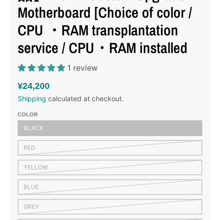
Motherboard [Choice of color /
CPU ・RAM transplantation
service / CPU・RAM installed
1 review
¥24,200
Shipping
calculated at checkout.
COLOR
BLACK
RED
YELLOW
BLUE
GREY